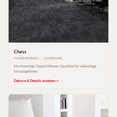
Chess
FLIESE/MODUL
·
-
·
31 DEKORE
Hochwertige Teppichfliesen-Qualität für vielseitige
Einsatzgebiete.
Dekore & Details ansehen