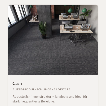
Cash
FLIESE/MODUL
·
SCHLINGE
·
31 DEKORE
Robuste Schlingenstruktur – langlebig und ideal für
stark frequentierte Bereiche.