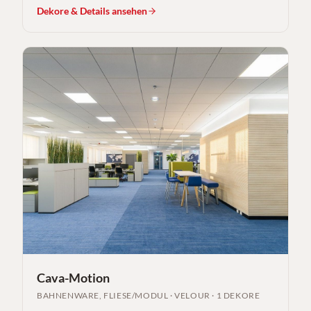
Dekore & Details ansehen
Cava-Motion
BAHNENWARE, FLIESE/MODUL
·
VELOUR
·
1 DEKORE