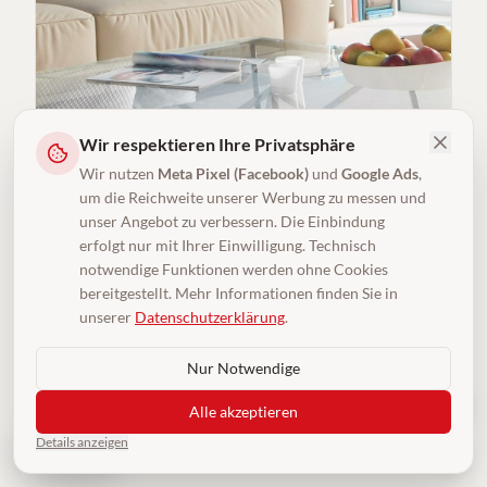
Wir respektieren Ihre Privatsphäre
Wir nutzen
Meta Pixel (Facebook)
und
Google Ads
,
um die Reichweite unserer Werbung zu messen und
unser Angebot zu verbessern. Die Einbindung
erfolgt nur mit Ihrer Einwilligung. Technisch
notwendige Funktionen werden ohne Cookies
bereitgestellt. Mehr Informationen finden Sie in
Chill-Wave
unserer
Datenschutzerklärung
.
BAHNENWARE, FLIESE/MODUL
·
FRISÉ
·
13 DEKORE
Nur Notwendige
Eleganter Frisé-Velours mit feiner Körnung und guter
Schalldämmung.
Alle akzeptieren
Dekore & Details ansehen
Details anzeigen
4,5
(250)