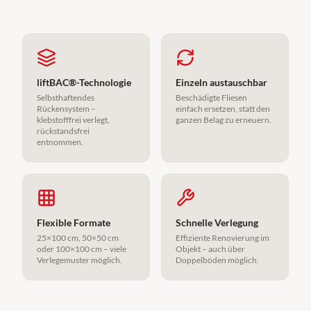
liftBAC®-Technologie
Einzeln austauschbar
Selbsthaftendes
Beschädigte Fliesen
Rückensystem –
einfach ersetzen, statt den
klebstofffrei verlegt,
ganzen Belag zu erneuern.
rückstandsfrei
entnommen.
Flexible Formate
Schnelle Verlegung
25×100 cm, 50×50 cm
Effiziente Renovierung im
oder 100×100 cm – viele
Objekt – auch über
Verlegemuster möglich.
Doppelböden möglich.