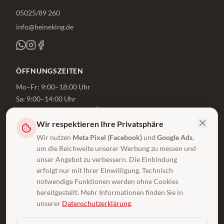
05025/89 260
info@heineking.de
ÖFFNUNGSZEITEN
Mo–Fr: 9:00–18:00 Uhr
Sa: 9:00–14:00 Uhr
Beratung auch außerhalb der Öffnungszeiten
Wir respektieren Ihre Privatsphäre
Jetzt beraten lassen
Wir nutzen
Meta Pixel (Facebook)
und
Google Ads
,
um die Reichweite unserer Werbung zu messen und
WISSEN & SERVICE
unser Angebot zu verbessern. Die Einbindung
erfolgt nur mit Ihrer Einwilligung. Technisch
Ratgeber
notwendige Funktionen werden ohne Cookies
Praktische Tipps rund um Wohnen & Renovieren
bereitgestellt. Mehr Informationen finden Sie in
Lexikon
unserer
Datenschutzerklärung
.
Fachbegriffe einfach erklärt