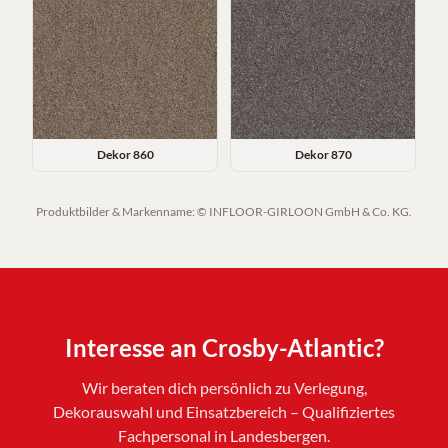
Dekor
860
Dekor
870
Produktbilder & Markenname: © INFLOOR-GIRLOON GmbH & Co. KG.
Interesse an
Crosby-Atlantic
?
Wir beraten dich persönlich zu Verlegung,
Dekorauswahl und Einsatzbereich – Qualifiziertes
Fachpersonal in Landesbergen.