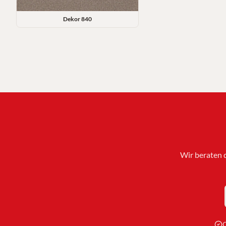
Dekor
840
Wir beraten 
Q