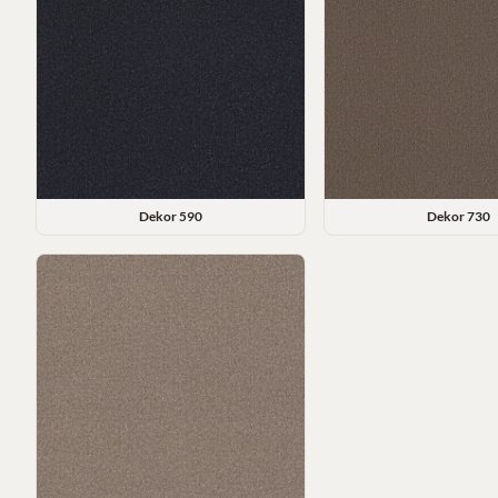
Dekor
590
Dekor
730