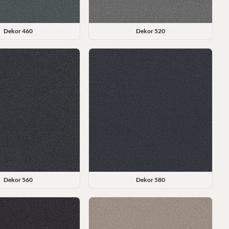
Dekor
460
Dekor
520
Dekor
560
Dekor
580