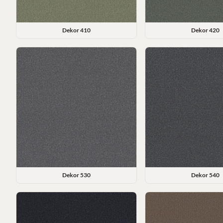
Dekor
410
Dekor
420
Dekor
530
Dekor
540