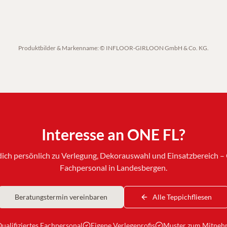
Produktbilder & Markenname: © INFLOOR-GIRLOON GmbH & Co. KG.
Interesse an
ONE FL
?
dich persönlich zu Verlegung, Dekorauswahl und Einsatzbereich – Q
Fachpersonal in Landesbergen.
Beratungstermin vereinbaren
Alle Teppichfliesen
ualifiziertes Fachpersonal
Eigene Verlegeprofis
Muster zum Mitne