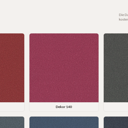
Die D
koste
Dekor
140