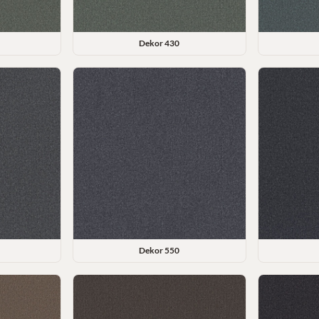
Dekor
430
Dekor
550