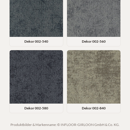
Dekor
002-540
Dekor
002-560
Dekor
002-580
Dekor
002-840
Produktbilder & Markenname: © INFLOOR-GIRLOON GmbH & Co. KG.