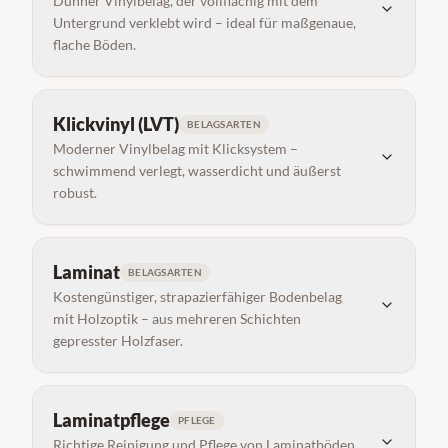
Dünner Vinylbelag, der vollflächig mit dem
Untergrund verklebt wird – ideal für maßgenaue,
flache Böden.
Klickvinyl (LVT)
BELAGSARTEN
Moderner Vinylbelag mit Klicksystem –
schwimmend verlegt, wasserdicht und äußerst
robust.
Laminat
BELAGSARTEN
Kostengünstiger, strapazierfähiger Bodenbelag
mit Holzoptik – aus mehreren Schichten
gepresster Holzfaser.
Laminatpflege
PFLEGE
Richtige Reinigung und Pflege von Laminatböden