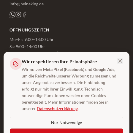
info@heineking.de
ÖFFNUNGSZEITEN
Mo–Fr: 9:00–18:00 Uhr
Sa: 9:00–14:00 Uhr
Beratung auch außerhalb der Öffnungszeiten
Wir respektieren Ihre Privatsphäre
Jetzt beraten lassen
Wir nutzen
Meta Pixel (Facebook)
und
Google Ads
,
um die Reichweite unserer Werbung zu messen und
WISSEN & SERVICE
unser Angebot zu verbessern. Die Einbindung
erfolgt nur mit Ihrer Einwilligung. Technisch
Ratgeber
notwendige Funktionen werden ohne Cookies
Praktische Tipps rund um Wohnen & Renovieren
bereitgestellt. Mehr Informationen finden Sie in
Lexikon
unserer
Datenschutzerklärung
.
Fachbegriffe einfach erklärt
Nur Notwendige