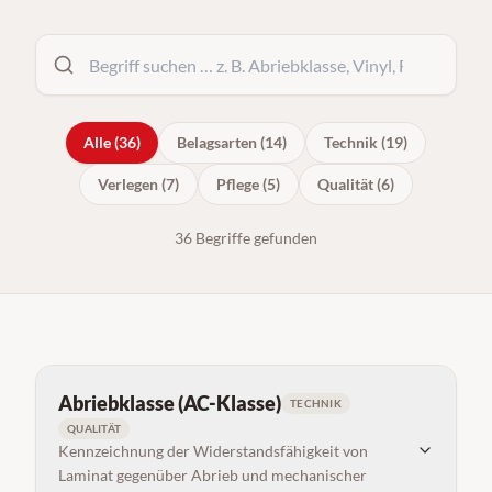
Alle (
36
)
Belagsarten
(
14
)
Technik
(
19
)
Verlegen
(
7
)
Pflege
(
5
)
Qualität
(
6
)
36
Begriffe
gefunden
Abriebklasse (AC-Klasse)
TECHNIK
QUALITÄT
Kennzeichnung der Widerstandsfähigkeit von
Laminat gegenüber Abrieb und mechanischer