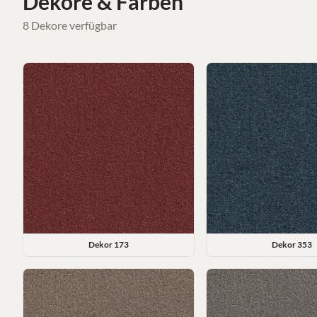
Dekore & Farben
8
Dekore
verfügbar
Dekor
173
Dekor
353