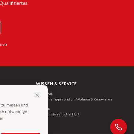
ualifiziertes
hmen
WISSEN & SERVICE
Ratgeber
Praktische Tipps rund um Wohnen & Renovieren
g zu messen und
zeiten
Lexikon
isch notwendige
Fachbegriffe einfach erklärt
er