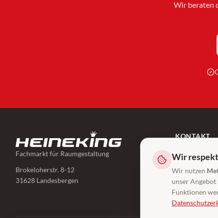
Wir beraten 
Q
KONTAKT
05025/89 260
Fachmarkt für Raumgestaltung
Wir respekt
info@heinekin
Brokeloherstr. 8-12
Wir nutzen
Met
31628 Landesbergen
unser Angebot z
Funktionen wer
Datenschutzer