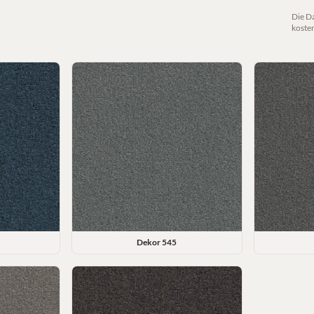
Die D
koste
Dekor
545