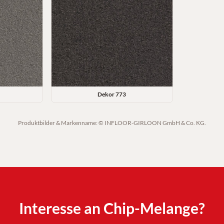
Dekor
773
Produktbilder & Markenname: © INFLOOR-GIRLOON GmbH & Co. KG.
Interesse an
Chip-Melange
?