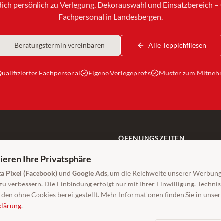
dich persönlich zu Verlegung, Dekorauswahl und Einsatzbereich – Q
Fachpersonal in Landesbergen.
Beratungstermin vereinbaren
Alle Teppichfliesen
ualifiziertes Fachpersonal
Eigene Verlegeprofis
Muster zum Mitne
ÖFFNUNGSZEITEN
Mo–Fr: 9:00–18:00 Uhr
ieren Ihre Privatsphäre
Sa: 9:00–14:00 Uhr
g.de
a Pixel (Facebook)
und
Google Ads
, um die Reichweite unserer Werbun
Beratung auch außerhalb der Öffnungs
u verbessern. Die Einbindung erfolgt nur mit Ihrer Einwilligung. Techn
den ohne Cookies bereitgestellt. Mehr Informationen finden Sie in unser
Jetzt beraten lassen
klärung
.