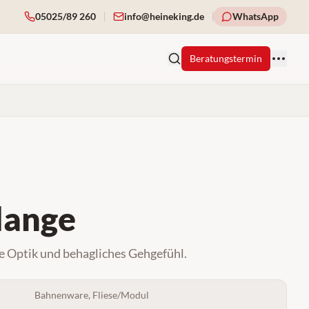
05025/89 260
info@heineking.de
WhatsApp
Beratungstermin
lange
e Optik und behagliches Gehgefühl.
Bahnenware, Fliese/Modul