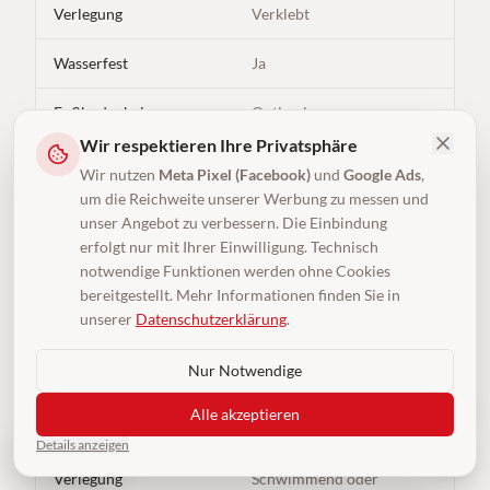
Verlegung
Verklebt
Wasserfest
Ja
Fußbodenheizung
Optimal
Wir respektieren Ihre Privatsphäre
Aufbauhöhe
Gering (ca. 2–4 mm)
Wir nutzen
Meta Pixel (Facebook)
und
Google Ads
,
um die Reichweite unserer Werbung zu messen und
Trittschall
Mittel
unser Angebot zu verbessern. Die Einbindung
erfolgt nur mit Ihrer Einwilligung. Technisch
Gewerbegeeignet
Ja
notwendige Funktionen werden ohne Cookies
bereitgestellt. Mehr Informationen finden Sie in
Preis ab
ca. 14 €/m²
unserer
Datenschutzerklärung
.
Ideal für
Bad, Küche, Gewerbe
Nur Notwendige
Alle akzeptieren
Designbelag (LVT)
Details anzeigen
4,5
(250)
Verlegung
Schwimmend oder