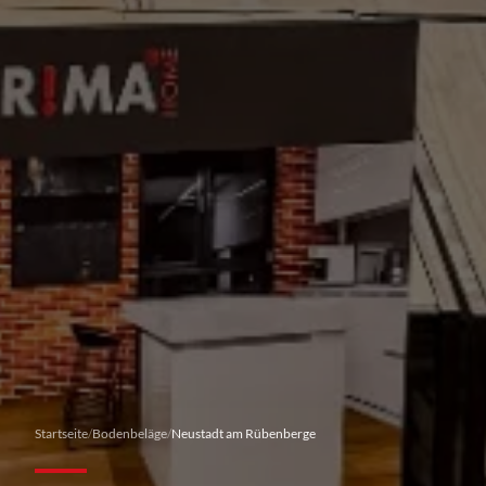
Startseite
/
Bodenbeläge
/
Neustadt am Rübenberge