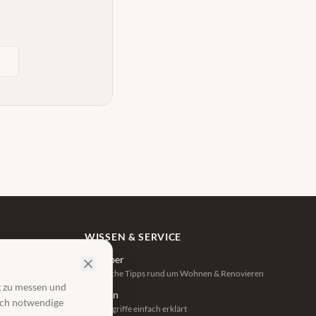
WISSEN & SERVICE
Ratgeber
Praktische Tipps rund um Wohnen & Renovieren
g zu messen und
zeiten
Lexikon
isch notwendige
Fachbegriffe einfach erklärt