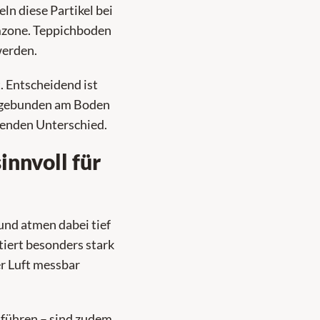
ln diese Partikel bei
emzone. Teppichboden
werden.
t. Entscheidend ist
er gebunden am Boden
idenden Unterschied.
nnvoll für
und atmen dabei tief
tiert besonders stark
er Luft messbar
 führen – sind zudem