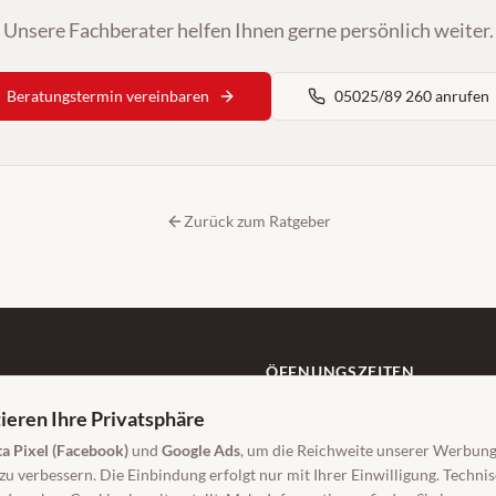
Unsere Fachberater helfen Ihnen gerne persönlich weiter.
Beratungstermin vereinbaren
05025/89 260 anrufen
Zurück zum Ratgeber
ÖFFNUNGSZEITEN
Mo–Fr: 9:00–18:00 Uhr
ieren Ihre Privatsphäre
Sa: 9:00–14:00 Uhr
g.de
a Pixel (Facebook)
und
Google Ads
, um die Reichweite unserer Werbun
Beratung auch außerhalb der Öffnungs
u verbessern. Die Einbindung erfolgt nur mit Ihrer Einwilligung. Techn