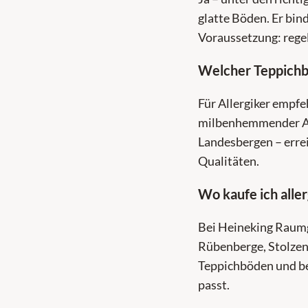
glatte Böden. Er bin
Voraussetzung: regel
Welcher Teppichbo
Für Allergiker empfe
milbenhemmender Au
Landesbergen – erre
Qualitäten.
Wo kaufe ich all
Bei Heineking Raumg
Rübenberge, Stolzen
Teppichböden und be
passt.