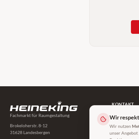
KONTAKT
05025/89 260
Fachmarkt für Raumgestaltung
Wir respekt
info@heinekin
Brokeloherstr. 8-12
Wir nutzen
Met
31628 Landesbergen
unser Angebot z