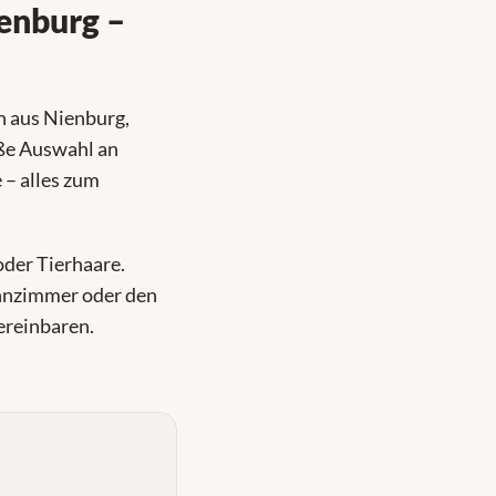
enburg –
n aus Nienburg,
oße Auswahl an
 – alles zum
oder Tierhaare.
ohnzimmer oder den
ereinbaren.