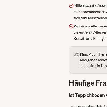
Milbenschutz-Ausrü
milbenhemmenden Aus
sich für Hausstaubal
Professionelle Tiefe
Sie entfernt Allerge
Kettel- und Reinigun
💡
Tipp:
Auch Tierh
Allergenen leide
Heineking in Lan
Häufige Fra
Ist Teppichboden w
Ja – unter den richt