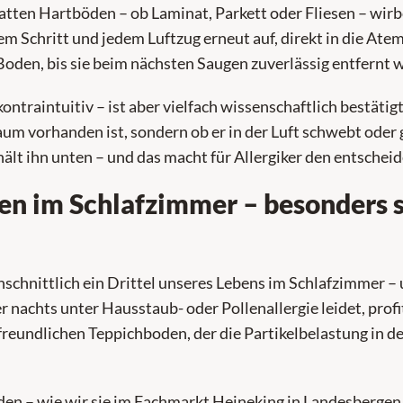
latten Hartböden – ob Laminat, Parkett oder Fliesen – wirbe
m Schritt und jedem Luftzug erneut auf, direkt in die At
Boden, bis sie beim nächsten Saugen zuverlässig entfernt 
ontraintuitiv – ist aber vielfach wissenschaftlich bestätig
Raum vorhanden ist, sondern ob er in der Luft schwebt od
hält ihn unten – und das macht für Allergiker den entsche
n im Schlafzimmer – besonders si
schnittlich ein Drittel unseres Lebens im Schlafzimmer – 
 nachts unter Hausstaub- oder Pollenallergie leidet, profi
freundlichen Teppichboden, der die Partikelbelastung in d
n – wie wir sie im Fachmarkt Heineking in Landesbergen