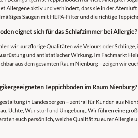
det Allergene aktiv und verhindert, dass sie in der Atemluf
mäßiges Saugen mit HEPA-Filter und die richtige Teppichq
den eignet sich für das Schlafzimmer bei Allergie?
hlen wir kurzflorige Qualitäten wie Velours oder Schlinge,
srüstung und antistatischer Wirkung. Im Fachmarkt Hein
ichbar aus dem gesamten Raum Nienburg – zeigen wir euc
ergikergeeigneten Teppichboden im Raum Nienburg?
estaltung in Landesbergen – zentral für Kunden aus Nien
au, Uchte, Wunstorf und Umgebung. Wir führen eine gro
raten euch persönlich, welche Qualität zu eurer Allergie