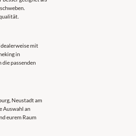
t schweben.
ualität.
 idealerweise mit
eking in
h die passenden
burg, Neustadt am
ße Auswahl an
 und eurem Raum