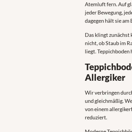
Atemluft fern. Auf g
jeder Bewegung, jede
dagegen hält sie am 
Das klingt zunächst k
nicht, ob Staub im 
liegt. Teppichboden 
Teppichbode
Allergiker
Wir verbringen durch
und gleichmäßig. Wer
von einem allergiker
reduziert.
Moderne Teppichböde