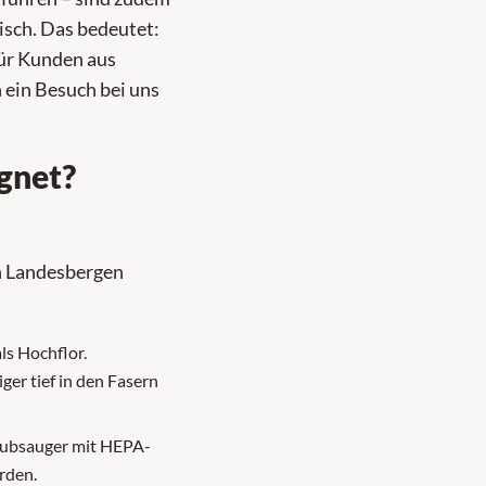
isch. Das bedeutet:
Für Kunden aus
 ein Besuch bei uns
ignet?
in Landesbergen
ls Hochflor.
ger tief in den Fasern
aubsauger mit HEPA-
ürden.