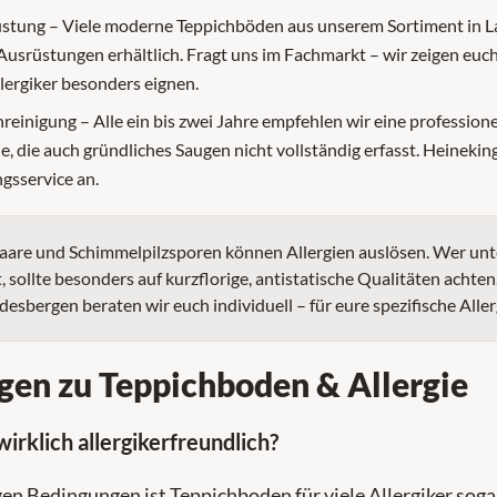
stung – Viele moderne Teppichböden aus unserem Sortiment in L
rüstungen erhältlich. Fragt uns im Fachmarkt – wir zeigen euch
lergiker besonders eignen.
nreinigung – Alle ein bis zwei Jahre empfehlen wir eine profession
ne, die auch gründliches Saugen nicht vollständig erfasst. Heinekin
gsservice an.
aare und Schimmelpilzsporen können Allergien auslösen. Wer un
t, sollte besonders auf kurzflorige, antistatische Qualitäten achte
desbergen beraten wir euch individuell – für eure spezifische All
gen zu Teppichboden & Allergie
irklich allergikerfreundlich?
igen Bedingungen ist Teppichboden für viele Allergiker soga