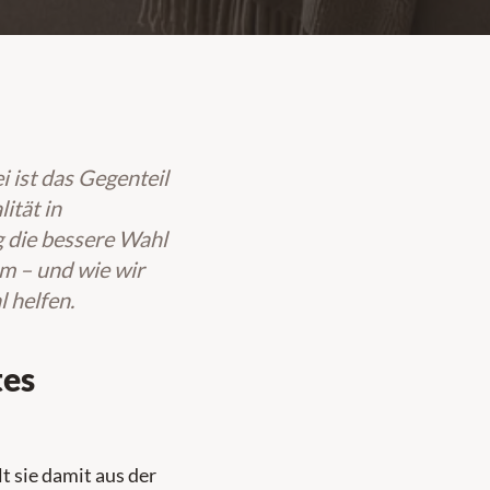
 ist das Gegenteil
ität in
g die bessere Wahl
m – und wie wir
 helfen.
tes
t sie damit aus der