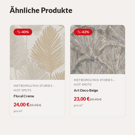
Ähnliche Produkte
-
40
%
-
42
%
METROPOLITAN STORIES –
HOT SPOTS
METROPOLITAN STORIES –
Art Deco Beige
HOT SPOTS
Floral Creme
23,00
€
39,95
€
24,00
€
39,95
€
pro m²
pro m²