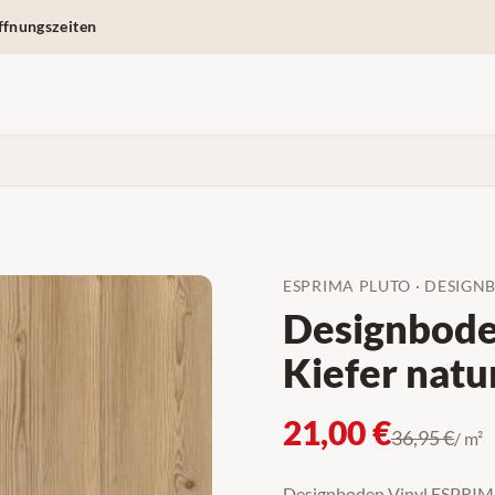
ffnungszeiten
ESPRIMA PLUTO
·
DESIGN
Designboden
Kiefer natu
21,00
€
36,95
€
/ m²
Designboden Vinyl ESPRIMA 