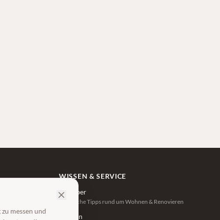
WISSEN & SERVICE
Ratgeber
Praktische Tipps rund um Wohnen & Renovieren
g zu messen und
zeiten
Lexikon