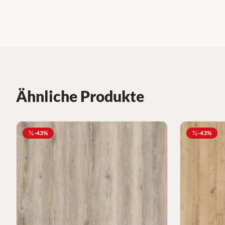
Ähnliche Produkte
-
43
%
-
43
%