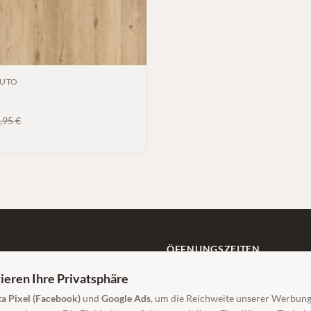
LUTO
,95
€
ÖFFNUNGSZEITEN
Mo–Fr: 9:00–18:00 Uhr
ieren Ihre Privatsphäre
Sa: 9:00–14:00 Uhr
g.de
a Pixel (Facebook)
und
Google Ads
, um die Reichweite unserer Werbun
Beratung auch außerhalb der Öffnungs