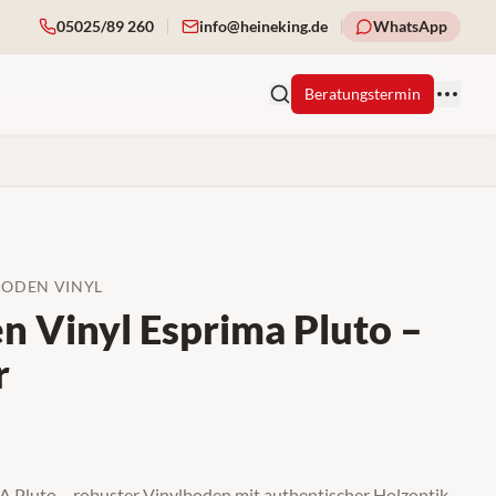
05025/89 260
info@heineking.de
WhatsApp
Beratungstermin
BODEN VINYL
 Vinyl Esprima Pluto –
r
Pluto – robuster Vinylboden mit authentischer Holzoptik,