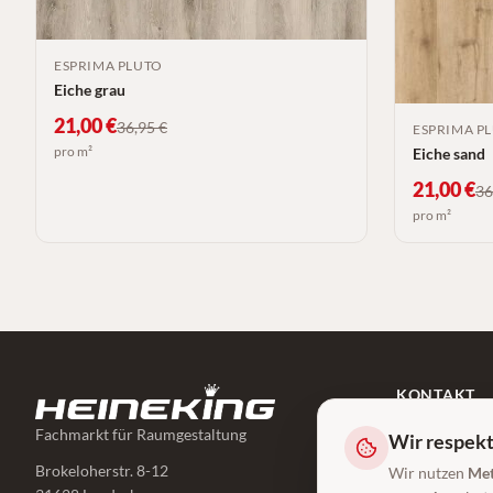
ESPRIMA PLUTO
Eiche grau
21,00
€
36,95
€
ESPRIMA P
pro m²
Eiche sand
21,00
€
36
pro m²
KONTAKT
05025/89 260
Fachmarkt für Raumgestaltung
Wir respekt
info@heinekin
Brokeloherstr. 8-12
Wir nutzen
Met