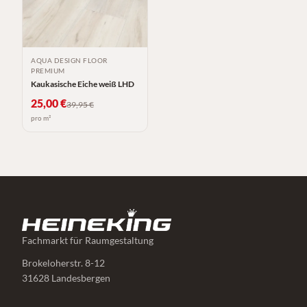
AQUA DESIGN FLOOR
PREMIUM
Kaukasische Eiche weiß LHD
25,00
€
39,95
€
pro m²
Fachmarkt für Raumgestaltung
Brokeloherstr. 8-12
31628 Landesbergen