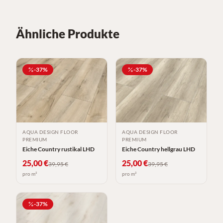
Ähnliche Produkte
-
37
%
-
37
%
AQUA DESIGN FLOOR
AQUA DESIGN FLOOR
PREMIUM
PREMIUM
Eiche Country rustikal LHD
Eiche Country hellgrau LHD
25,00
€
25,00
€
39,95
€
39,95
€
pro m²
pro m²
-
37
%