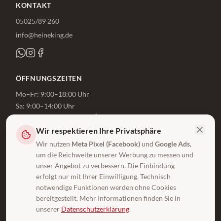
KONTAKT
05025/89 260
info@heineking.de
ÖFFNUNGSZEITEN
Mo–Fr: 9:00–18:00 Uhr
Sa: 9:00–14:00 Uhr
Beratung auch außerhalb der Öffnungszeiten
Wir respektieren Ihre Privatsphäre
Jetzt beraten lassen
Wir nutzen
Meta Pixel (Facebook)
und
Google Ads
,
um die Reichweite unserer Werbung zu messen und
WISSEN & SERVICE
unser Angebot zu verbessern. Die Einbindung
erfolgt nur mit Ihrer Einwilligung. Technisch
Ratgeber
notwendige Funktionen werden ohne Cookies
Praktische Tipps rund um Wohnen & Renovieren
bereitgestellt. Mehr Informationen finden Sie in
Lexikon
unserer
Datenschutzerklärung
.
Fachbegriffe einfach erklärt