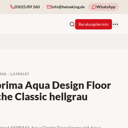
05025/89 260
info@heineking.de
WhatsApp
Beratungstermin
RMA
·
LAMINAT
prima Aqua Design Floor
he Classic hellgrau
aminat ESPRIMA Aqua Design Floor Norma mit Aqua-