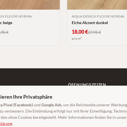
GN FLOOR NORMA
AQUA DESIGN FLOOR NORMA
ic beige
Eiche Akzent dunkel
18,00
€
,95
€
27,95
€
pro m²
ÖFFNUNGSZEITEN
Mo–Fr: 9:00–18:00 Uhr
ieren Ihre Privatsphäre
Sa: 9:00–14:00 Uhr
g.de
a Pixel (Facebook)
und
Google Ads
, um die Reichweite unserer Werbun
Beratung auch außerhalb der Öffnungs
u verbessern. Die Einbindung erfolgt nur mit Ihrer Einwilligung. Techn
den ohne Cookies bereitgestellt. Mehr Informationen finden Sie in unser
Jetzt beraten lassen
klärung
.