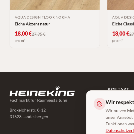
AQUA DESIGN FLOOR NORMA
AQUA DESI
Eiche Akzent natur
Eiche Class
18,00
€
18,00
€
27,95
€
27
pro m²
pro m²
KONTAKT
05025/89 260
Fachmarkt für Raumgestaltung
Wir respekt
info@heinekin
Brokeloherstr. 8-12
Wir nutzen
Met
31628 Landesbergen
unser Angebot z
Funktionen wer
Datenschutzer