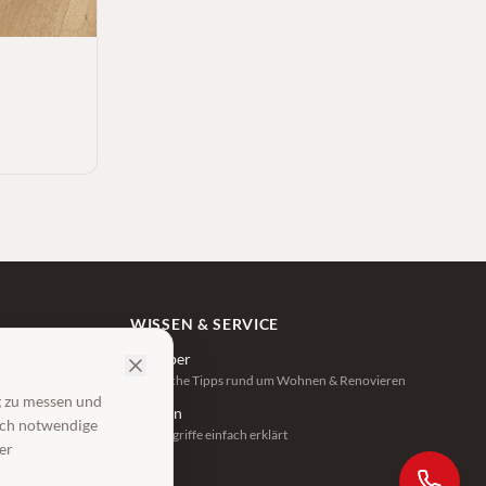
WISSEN & SERVICE
Ratgeber
Praktische Tipps rund um Wohnen & Renovieren
g zu messen und
zeiten
Lexikon
isch notwendige
Fachbegriffe einfach erklärt
er