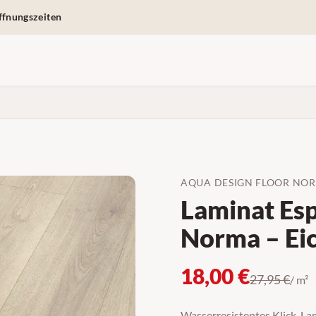
ffnungszeiten
AQUA DESIGN FLOOR NO
Laminat Es
Norma – Eic
18,00
€
27,95
€
/ m²
Wasserresistentes Klick-L