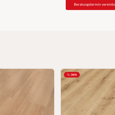
Beratungstermin vereinb
-
36
%