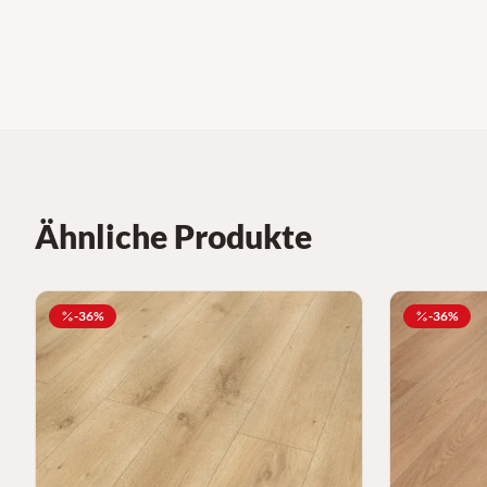
Ähnliche Produkte
-
36
%
-
36
%