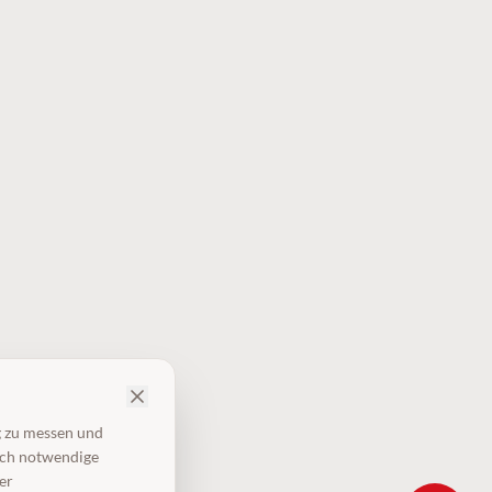
g zu messen und
isch notwendige
er