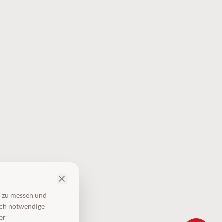
g zu messen und
isch notwendige
er